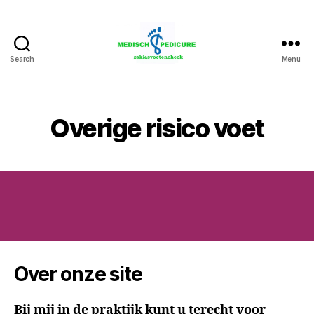
Search
Menu
Zakia
Medisch
Pedicure
Voetencheck
Overige risico voet
Over onze site
Bij mij in de praktijk kunt u terecht voor