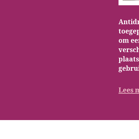
Antidr
toege
om ee
versc
plaats
gebrui
Lees 