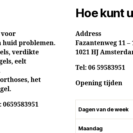
Hoe kunt u
t voor
Address
n huid problemen.
Fazantenweg 11 – 
els, verdikte
1021 HJ Amsterd
els, eelt
Tel:
06 59583951
.
 orthoses, het
Opening tijden
gel.
: 0659583951
Dagen van de week
Maandag