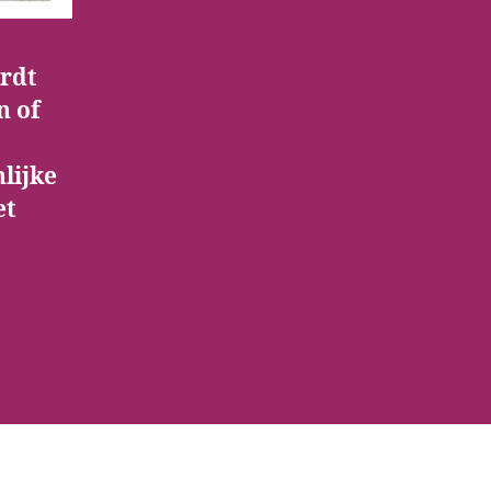
ordt
n of
lijke
et