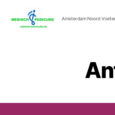
Amsterdam Noord Voetenc
Zakia
Medisch
Pedicure
Voetencheck
An