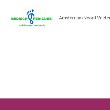
Amsterdam Noord Voetenc
Zakia
Medisch
Pedicure
Voetencheck