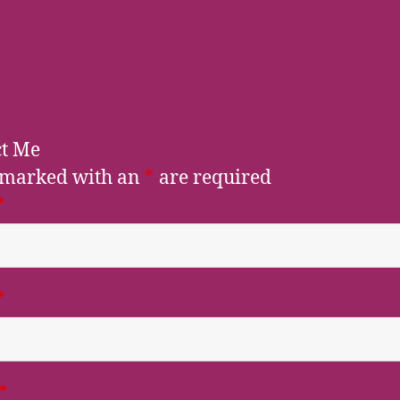
ct Me
 marked with an
*
are required
*
*
*