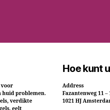
Hoe kunt u
t voor
Address
n huid problemen.
Fazantenweg 11 – 
els, verdikte
1021 HJ Amsterd
els, eelt