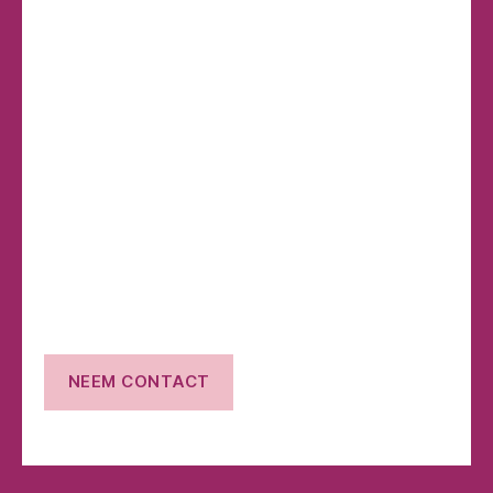
Word lid en ontvang
exclusieve aanbiedingen!
NEEM CONTACT