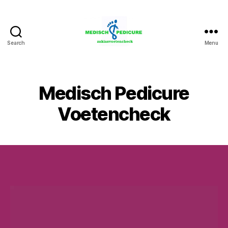
Search
Menu
Zakia
Medisch
Pedicure
Voetencheck
Medisch Pedicure
Voetencheck